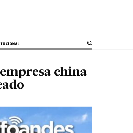
empresa china
r Mercado
ITUCIONAL
 empresa china
cado