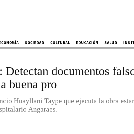
o supervisor que gana 
 Huayllani Taype que ejecuta la obra estar
días con el Consorcio Hospitalario Angaraes
11 DE JUNIO DE 2026
ECONOMÍA
SOCIEDAD
CULTURAL
EDUCACIÓN
SALUD
INST
y: Detectan documentos fals
na buena pro
cio Huayllani Taype que ejecuta la obra estarí
spitalario Angaraes.