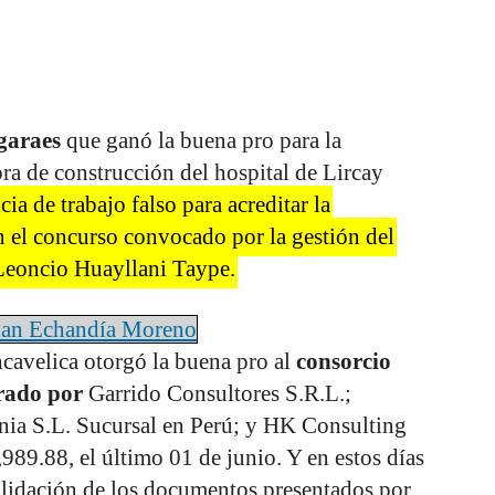
garaes
que ganó la buena pro para la
bra de construcción del hospital de Lircay
ia de trabajo falso para acreditar la
n el concurso convocado por la gestión del
Leoncio Huayllani Taype.
ohan Echandía Moreno
avelica otorgó la buena pro al
consorcio
grado por
Garrido Consultores S.R.L.;
nia S.L. Sucursal en Perú; y HK Consulting
989.88, el último 01 de junio. Y en estos días
validación de los documentos presentados por