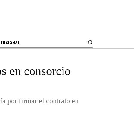
buena pro
ía por firmar el contrato en estos
.
ITUCIONAL
os en consorcio
a por firmar el contrato en