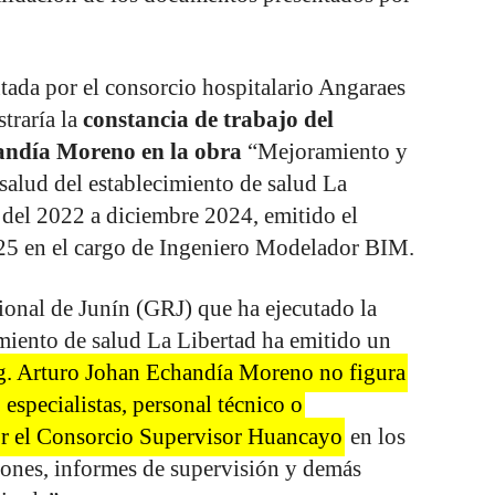
tada por el consorcio hospitalario Angaraes
straría la
constancia de trabajo del
andía Moreno en la obra
“Mejoramiento y
 salud del establecimiento de salud La
 del 2022 a diciembre 2024, emitido el
25 en el cargo de Ingeniero Modelador BIM.
onal de Junín (GRJ) que ha ejecutado la
miento de salud La Libertad ha emitido un
g. Arturo Johan Echandía Moreno no figura
 especialistas, personal técnico o
or el Consorcio Supervisor Huancayo
en los
iones, informes de supervisión y demás