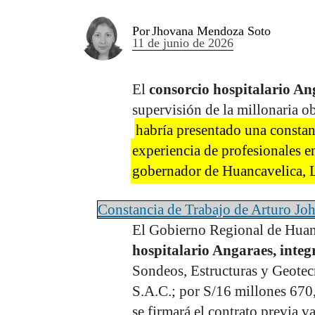
Por
Jhovana Mendoza Soto
11 de junio de 2026
El
consorcio hospitalario An
supervisión de la millonaria o
habría presentado una constanc
experiencia de profesionales e
gobernador de Huancavelica, 
Constancia de Trabajo de Arturo J
El Gobierno Regional de Huanc
hospitalario Angaraes, inte
Sondeos, Estructuras y Geotec
S.A.C.; por S/16 millones 670,
se firmará el contrato previa 