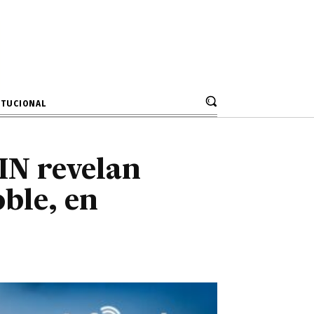
e Roble, en
ITUCIONAL
IN revelan
oble, en