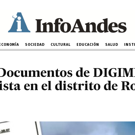
rcopista en el distrito d
Tayacaja
18 DE MAYO DE 2022
ECONOMÍA
SOCIEDAD
CULTURAL
EDUCACIÓN
SALUD
INST
 Documentos de DIGIM
sta en el distrito de R