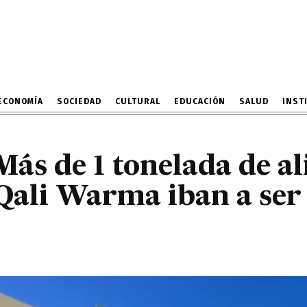
e Qali Warma iban a ser
profesores
9 DE ENERO DE 2024
ECONOMÍA
SOCIEDAD
CULTURAL
EDUCACIÓN
SALUD
INST
Más de 1 tonelada de a
Qali Warma iban a ser 