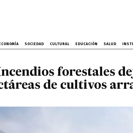
 Incendios forestales d
 de hectáreas de cultivos
17 DE SEPTIEMBRE DE 2024
ECONOMÍA
SOCIEDAD
CULTURAL
EDUCACIÓN
SALUD
INST
Incendios forestales d
ctáreas de cultivos ar