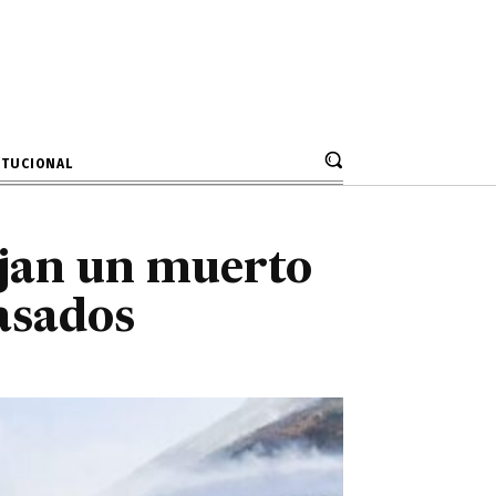
ejan un muerto
 arrasados
ITUCIONAL
ejan un muerto
rasados