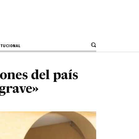
ones del país
re «grave»
ITUCIONAL
ones del país
grave»