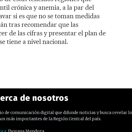
ntil crónica y anemia, a la par del
avar si es que no se toman medidas
án tras recomendar que las
r de las cifras y presentar el plan de
e tiene a nivel nacional.
erca de nosotros
o de comunicación digital que difunde noticias y busca revelar l
os más importantes de la Región Central del país.
ora:
Jhovana Mendoza