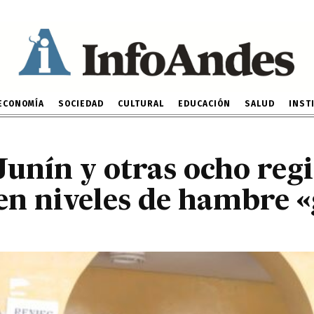
, Junín y otras ocho regi
tran en niveles de hamb
7 DE NOVIEMBRE DE 2024
ECONOMÍA
SOCIEDAD
CULTURAL
EDUCACIÓN
SALUD
INST
unín y otras ocho regi
en niveles de hambre «