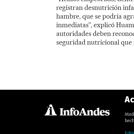
registran desnutrición infa
hambre, que se podría agr
inmediatas”, explicó Huam
autoridades deben reconoce
seguridad nutricional que s
Ac
Medi
hech
Edit