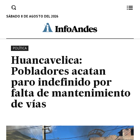
paro indefinido por falta de
mantenimiento de vías
SÁBADO 8 DE AGOSTO DEL 2026
3 DE FEBRERO DE 2025
POLÍTICA
Huancavelica:
Pobladores acatan
paro indefinido por
falta de mantenimiento
de vías