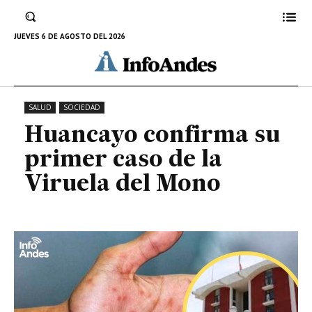
Huancayo confirma su primer
caso de la Viruela del Mono
JUEVES 6 DE AGOSTO DEL 2026
1 DE AGOSTO DE 2022
SALUD
SOCIEDAD
Huancayo confirma su
primer caso de la
Viruela del Mono