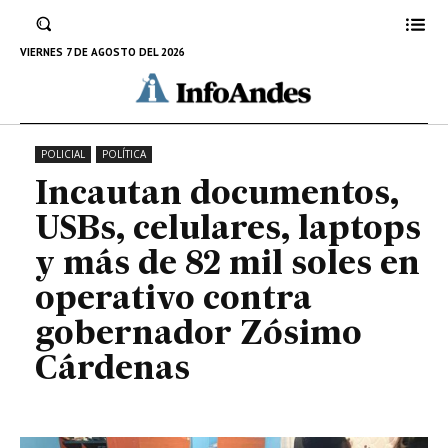
soles en operativo contra
gobernador Zósimo Cárdenas
VIERNES 7 DE AGOSTO DEL 2026
23 DE MARZO DE 2024
POLICIAL
POLÍTICA
Incautan documentos,
USBs, celulares, laptops
y más de 82 mil soles en
operativo contra
gobernador Zósimo
Cárdenas