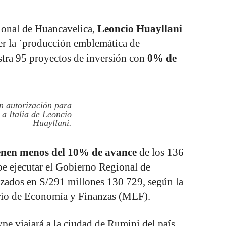
gional de Huancavelica,
Leoncio Huayllani
oner la ´producción emblemática de
stra 95 proyectos de inversión con
0% de
an autorización para
 a Italia de Leoncio
Huayllani.
ienen menos del 10% de avance
de los 136
be ejecutar el Gobierno Regional de
izados en S/291 millones 130 729, según la
erio de Economía y Finanzas (MEF).
pe viajará a la ciudad de Rumini del país