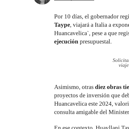
Por 10 días, el gobernador re
Taype
, viajará a Italia a exp
Huancavelica`, pese a que regi
ejecución
presupuestal.
Solicit
viaje
Asimismo, otras
diez obras t
proyectos de inversión que de
Huancavelica este 2024, valor
consulta amigable del Minist
En ese contexto, Huayllani Tay