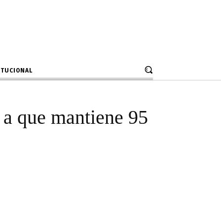
lia pese a que
jecución
ITUCIONAL
e a que mantiene 95