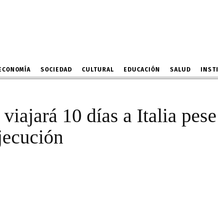
lani viajará 10 días a Ita
e 95 obras con 0% de e
3 DE MAYO DE 2024
ECONOMÍA
SOCIEDAD
CULTURAL
EDUCACIÓN
SALUD
INST
viajará 10 días a Italia pes
jecución