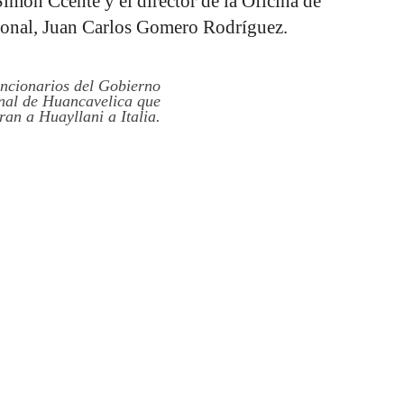
Simón Ccente y el director de la Oficina de
ional, Juan Carlos Gomero Rodríguez.
uncionarios del Gobierno
nal de Huancavelica que
an a Huayllani a Italia.