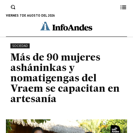
nomatigengas del Vraem se
capacitan en artesanía
VIERNES 7 DE AGOSTO DEL 2026
25 DE JULIO DE 2023
SOCIEDAD
Más de 90 mujeres
asháninkas y
nomatigengas del
Vraem se capacitan en
artesanía