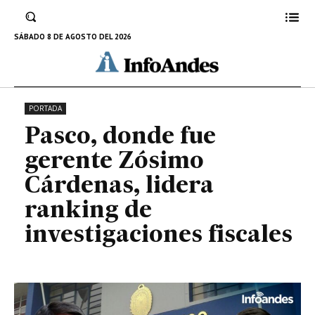
Cárdenas, lidera ranking de
investigaciones fiscales
SÁBADO 8 DE AGOSTO DEL 2026
15 DE SEPTIEMBRE DE 2022
PORTADA
Pasco, donde fue
gerente Zósimo
Cárdenas, lidera
ranking de
investigaciones fiscales