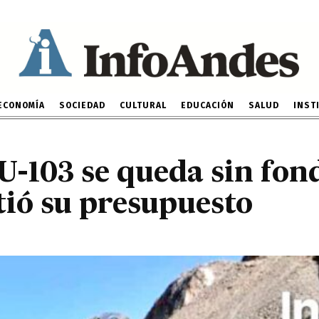
l JU-103 se queda sin f
 GRJ repartió su presupu
27 DE DICIEMBRE DE 2022
ECONOMÍA
SOCIEDAD
CULTURAL
EDUCACIÓN
SALUD
INST
JU-103 se queda sin fon
ió su presupuesto