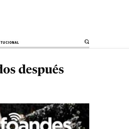
ondos después
esto
ITUCIONAL
dos después