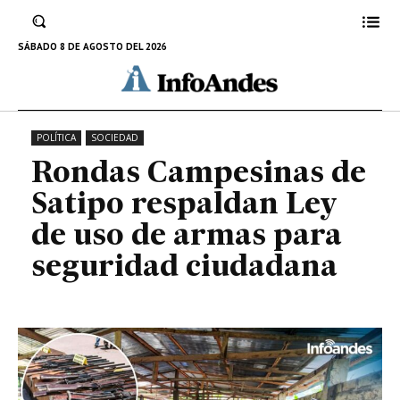
respaldan Ley de uso de armas
para seguridad ciudadana
SÁBADO 8 DE AGOSTO DEL 2026
4 DE JULIO DE 2022
POLÍTICA
SOCIEDAD
Rondas Campesinas de
Satipo respaldan Ley
de uso de armas para
seguridad ciudadana