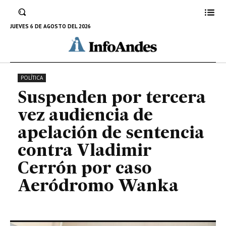
sentencia contra Vladimir Cerrón
por caso Aeródromo Wanka
JUEVES 6 DE AGOSTO DEL 2026
5 DE JULIO DE 2023
POLÍTICA
Suspenden por tercera
vez audiencia de
apelación de sentencia
contra Vladimir
Cerrón por caso
Aeródromo Wanka