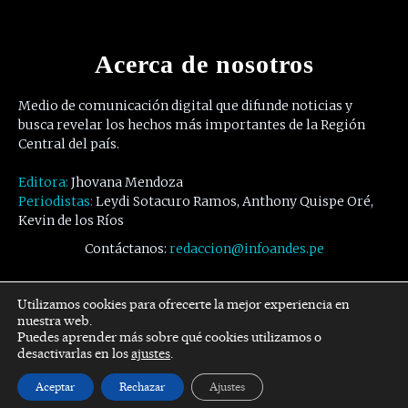
Acerca de nosotros
Medio de comunicación digital que difunde noticias y
busca revelar los hechos más importantes de la Región
Central del país.
Editora:
Jhovana Mendoza
Periodistas:
Leydi Sotacuro Ramos, Anthony Quispe Oré,
Kevin de los Ríos
Contáctanos:
redaccion@infoandes.pe
Síguenos
Utilizamos cookies para ofrecerte la mejor experiencia en
nuestra web.
Puedes aprender más sobre qué cookies utilizamos o
Facebook
Twitter
Youtube
desactivarlas en los
ajustes
.
Aceptar
Rechazar
Ajustes
© Copyright -
InfoAndes
by SZR