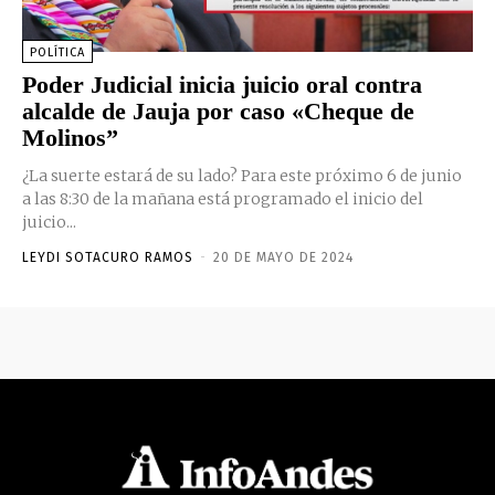
POLÍTICA
Poder Judicial inicia juicio oral contra
alcalde de Jauja por caso «Cheque de
Molinos”
¿La suerte estará de su lado? Para este próximo 6 de junio
a las 8:30 de la mañana está programado el inicio del
juicio...
LEYDI SOTACURO RAMOS
-
20 DE MAYO DE 2024