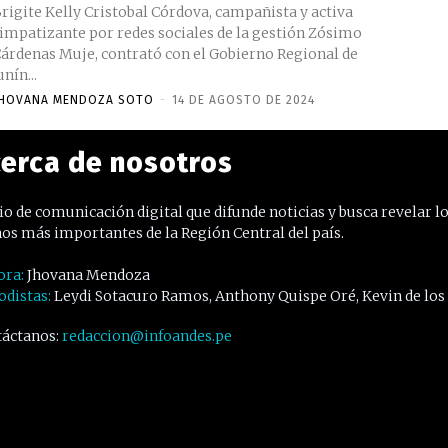
rigite Kelly Cristobal Córdova, campañista y activa
impatizante por redes sociales de la gestión Zósimo
árdenas Muje, contrató con el Gobierno Regional de
unín...
HOVANA MENDOZA SOTO
-
14 DE AGOSTO DE 2024
erca de nosotros
o de comunicación digital que difunde noticias y busca revelar l
os más importantes de la Región Central del país.
ora:
Jhovana Mendoza
odistas:
Leydi Sotacuro Ramos, Anthony Quispe Oré, Kevin de los
áctanos:
redaccion@infoandes.pe