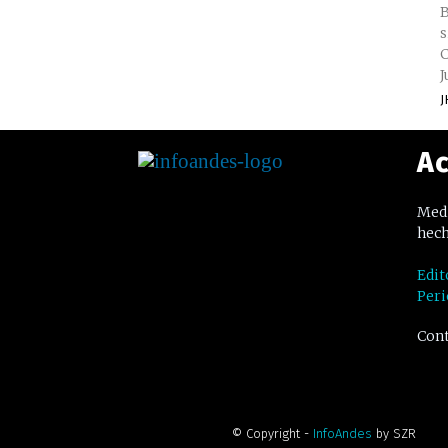
B
s
C
J
J
Ac
Medi
hech
Edit
Peri
Cont
© Copyright -
InfoAndes
by SZR