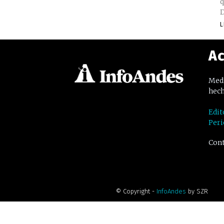
q
D
L
Ac
Medi
hech
Edit
Peri
Cont
© Copyright -
InfoAndes
by SZR