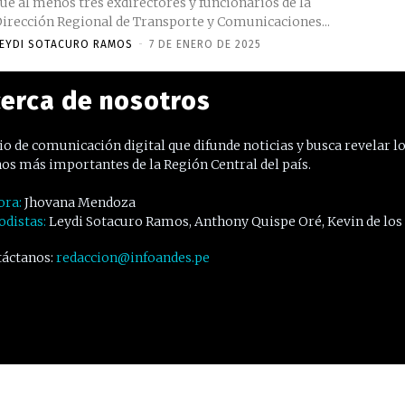
ue al menos tres exdirectores y funcionarios de la
irección Regional de Transporte y Comunicaciones...
EYDI SOTACURO RAMOS
-
7 DE ENERO DE 2025
erca de nosotros
o de comunicación digital que difunde noticias y busca revelar l
os más importantes de la Región Central del país.
ora:
Jhovana Mendoza
odistas:
Leydi Sotacuro Ramos, Anthony Quispe Oré, Kevin de los
áctanos:
redaccion@infoandes.pe