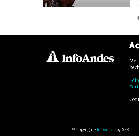
E
–
d
E
Ac
Medi
hech
Edit
Peri
Cont
© Copyright -
InfoAndes
by SZR