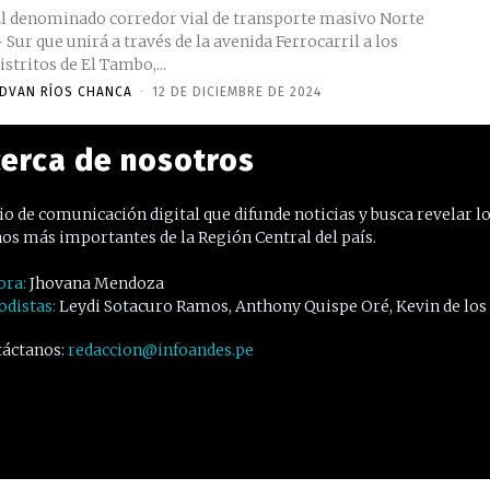
l denominado corredor vial de transporte masivo Norte
 Sur que unirá a través de la avenida Ferrocarril a los
istritos de El Tambo,...
DVAN RÍOS CHANCA
-
12 DE DICIEMBRE DE 2024
erca de nosotros
o de comunicación digital que difunde noticias y busca revelar l
os más importantes de la Región Central del país.
ora:
Jhovana Mendoza
odistas:
Leydi Sotacuro Ramos, Anthony Quispe Oré, Kevin de los
áctanos:
redaccion@infoandes.pe