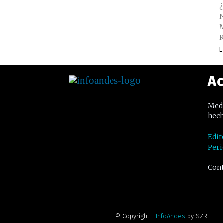
¿
N
M
R
L
Ac
Medi
hech
Edit
Peri
Cont
© Copyright -
InfoAndes
by SZR