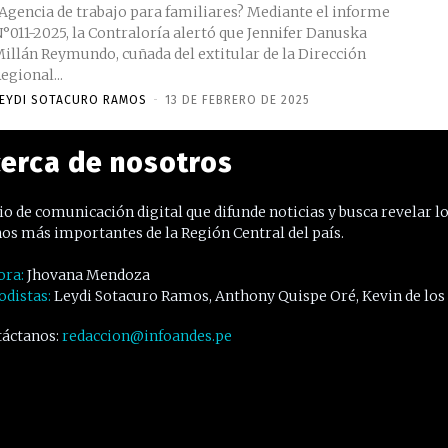
Agencia de trabajo para familiares? Mediante el informe
°011-2025, la Contraloría alertó que Jennifer Danuska
illán Reymundo, cuñada del extitular de la Dirección
egional...
EYDI SOTACURO RAMOS
-
13 DE FEBRERO DE 2025
erca de nosotros
o de comunicación digital que difunde noticias y busca revelar l
os más importantes de la Región Central del país.
ora:
Jhovana Mendoza
odistas:
Leydi Sotacuro Ramos, Anthony Quispe Oré, Kevin de los
áctanos:
redaccion@infoandes.pe