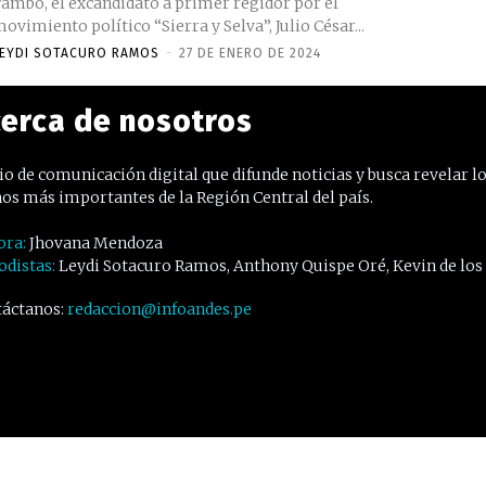
ambo, el excandidato a primer regidor por el
ovimiento político “Sierra y Selva”, Julio César...
EYDI SOTACURO RAMOS
-
27 DE ENERO DE 2024
erca de nosotros
o de comunicación digital que difunde noticias y busca revelar l
os más importantes de la Región Central del país.
ora:
Jhovana Mendoza
odistas:
Leydi Sotacuro Ramos, Anthony Quispe Oré, Kevin de los
áctanos:
redaccion@infoandes.pe