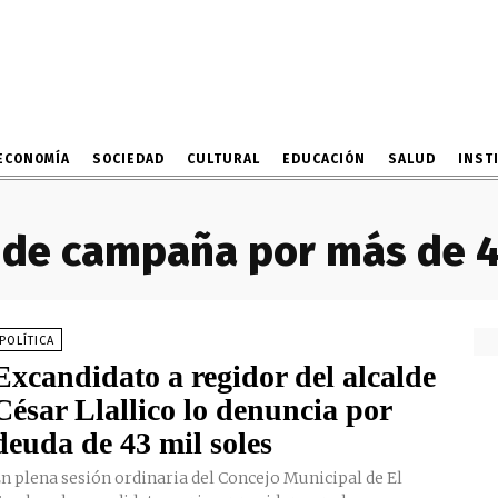
ECONOMÍA
SOCIEDAD
CULTURAL
EDUCACIÓN
SALUD
INST
de campaña por más de 40
POLÍTICA
Excandidato a regidor del alcalde
César Llallico lo denuncia por
deuda de 43 mil soles
n plena sesión ordinaria del Concejo Municipal de El