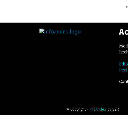
T
m
L
Ac
Medi
hech
Edit
Peri
Cont
© Copyright -
InfoAndes
by SZR