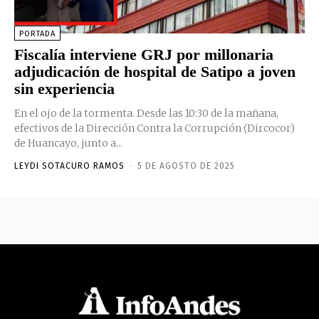
PORTADA
Fiscalía interviene GRJ por millonaria
adjudicación de hospital de Satipo a joven
sin experiencia
En el ojo de la tormenta. Desde las 10:30 de la mañana,
efectivos de la Dirección Contra la Corrupción (Dircocor)
de Huancayo, junto a...
LEYDI SOTACURO RAMOS
-
5 DE AGOSTO DE 2025