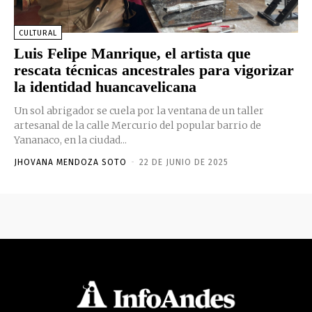
CULTURAL
Luis Felipe Manrique, el artista que
rescata técnicas ancestrales para vigorizar
la identidad huancavelicana
Un sol abrigador se cuela por la ventana de un taller
artesanal de la calle Mercurio del popular barrio de
Yananaco, en la ciudad...
JHOVANA MENDOZA SOTO
-
22 DE JUNIO DE 2025