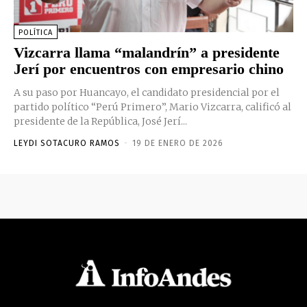
POLÍTICA
Vizcarra llama “malandrín” a presidente
Jerí por encuentros con empresario chino
A su paso por Huancayo, el candidato presidencial por el
partido político “Perú Primero”, Mario Vizcarra, calificó al
presidente de la República, José Jerí...
LEYDI SOTACURO RAMOS
-
19 DE ENERO DE 2026