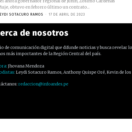
el ahora gobernador regional de Junín, Zósimo Cárdenas
uje, obtuvo en febrero último un contrato...
EYDI SOTACURO RAMOS
-
17 DE ABRIL DE 2023
erca de nosotros
o de comunicación digital que difunde noticias y busca revelar l
os más importantes de la Región Central del país.
ora:
Jhovana Mendoza
odistas:
Leydi Sotacuro Ramos, Anthony Quispe Oré, Kevin de los
áctanos:
redaccion@infoandes.pe