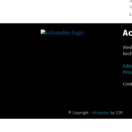
d
M
L
Ac
Medi
hech
Edit
Peri
Cont
© Copyright -
InfoAndes
by SZR