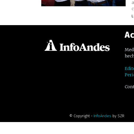
a
c
L
Ac
Medi
hech
Edit
Peri
Cont
© Copyright -
InfoAndes
by SZR