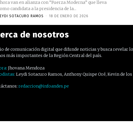
hora van en alianza con “Fuerza Moderna” que lleva
omo candidata a la presidencia de la...
EYDI SOTACURO RAMOS
-
18 DE ENERO DE 2026
erca de nosotros
o de comunicación digital que difunde noticias y busca revelar l
os más importantes de la Región Central del país.
ora:
Jhovana Mendoza
odistas:
Leydi Sotacuro Ramos, Anthony Quispe Oré, Kevin de los
áctanos:
redaccion@infoandes.pe