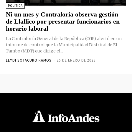
POLÍTICA
Ni un mes y Contraloría observa gestión
de Llallico por presentar funcionarios en
horario laboral
La Contraloría General de la República (CGR) alertó en un
informe de control que la Municipalidad Distrital de El
Tambo (MDT) que dirige el...
LEYDI SOTACURO RAMOS
-
25 DE ENERO DE 2023