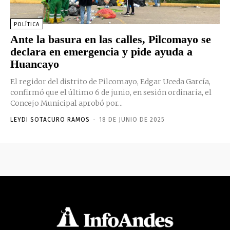
POLÍTICA
Ante la basura en las calles, Pilcomayo se
declara en emergencia y pide ayuda a
Huancayo
El regidor del distrito de Pilcomayo, Edgar Uceda García,
confirmó que el último 6 de junio, en sesión ordinaria, el
Concejo Municipal aprobó por...
LEYDI SOTACURO RAMOS
-
18 DE JUNIO DE 2025