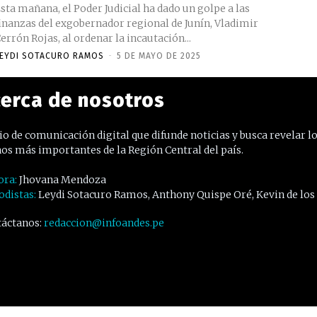
sta mañana, el Poder Judicial ha dado un golpe a las
inanzas del exgobernador regional de Junín, Vladimir
errón Rojas, al ordenar la incautación...
EYDI SOTACURO RAMOS
-
5 DE MAYO DE 2025
erca de nosotros
o de comunicación digital que difunde noticias y busca revelar l
os más importantes de la Región Central del país.
ora:
Jhovana Mendoza
odistas:
Leydi Sotacuro Ramos, Anthony Quispe Oré, Kevin de los
áctanos:
redaccion@infoandes.pe