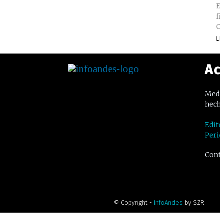
E
f
C
L
Ac
Medi
hech
Edit
Peri
Cont
© Copyright -
InfoAndes
by SZR