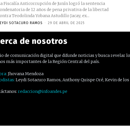
a Fiscalía Anticorrupción de Junín logró la sentencia
ondenatoria de 12 años de pena privativa de la libertad
ontra Teodolinda Yobana Astudillo Jacay, ex...
EYDI SOTACURO RAMOS
-
29 DE ABRIL DE 2025
erca de nosotros
o de comunicación digital que difunde noticias y busca revelar l
os más importantes de la Región Central del país.
ora:
Jhovana Mendoza
odistas:
Leydi Sotacuro Ramos, Anthony Quispe Oré, Kevin de los
áctanos:
redaccion@infoandes.pe