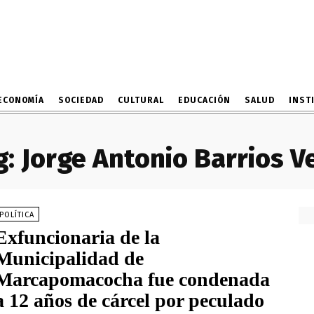
ECONOMÍA
SOCIEDAD
CULTURAL
EDUCACIÓN
SALUD
INST
g:
Jorge Antonio Barrios V
POLÍTICA
Exfuncionaria de la
Municipalidad de
Marcapomacocha fue condenada
a 12 años de cárcel por peculado