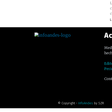
L
c
c
L
Ac
Medi
hech
Edit
Peri
Cont
© Copyright -
InfoAndes
by SZR