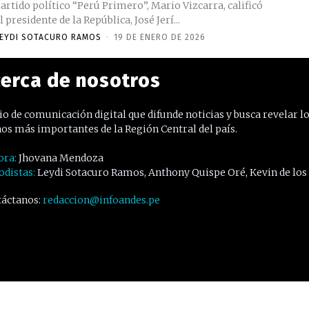
artido político “Perú Primero”, Mario Vizcarra, calificó
l presidente de la República, José Jerí...
EYDI SOTACURO RAMOS
-
19 DE ENERO DE 2026
erca de nosotros
o de comunicación digital que difunde noticias y busca revelar l
os más importantes de la Región Central del país.
ora:
Jhovana Mendoza
odistas:
Leydi Sotacuro Ramos, Anthony Quispe Oré, Kevin de los
áctanos:
redaccion@infoandes.pe