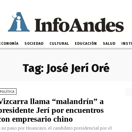
ECONOMÍA
SOCIEDAD
CULTURAL
EDUCACIÓN
SALUD
INST
Tag:
José Jerí Oré
POLÍTICA
Vizcarra llama “malandrín” a
presidente Jerí por encuentros
con empresario chino
 su paso por Huancayo, el candidato presidencial por el