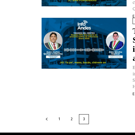
c
Q
E
E
i
S
H
E
1
2
3