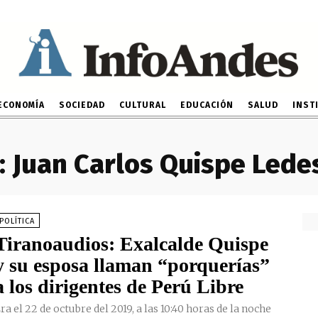
ECONOMÍA
SOCIEDAD
CULTURAL
EDUCACIÓN
SALUD
INST
:
Juan Carlos Quispe Led
POLÍTICA
Tiranoaudios: Exalcalde Quispe
y su esposa llaman “porquerías”
a los dirigentes de Perú Libre
ra el 22 de octubre del 2019, a las 10:40 horas de la noche