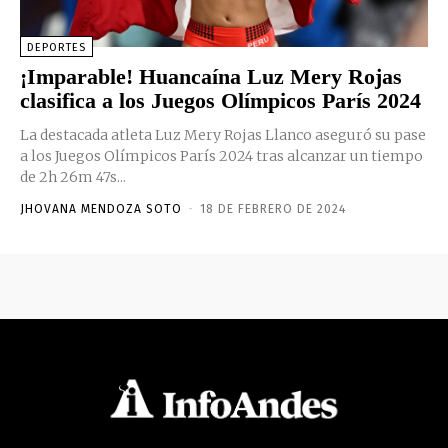
DEPORTES
¡Imparable! Huancaína Luz Mery Rojas
clasifica a los Juegos Olímpicos París 2024
La destacada atleta Luz Mery Rojas Llanco aseguró su pase
a los Juegos Olímpicos París 2024 tras alcanzar un tiempo
de 2h 26m 47s...
JHOVANA MENDOZA SOTO
-
18 DE FEBRERO DE 2024