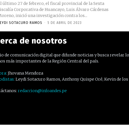
l último 27 de febrero, el fiscal provincial de la Sexta
iscalía Corporativa de Huancayo, Luis Álvaro Cárdenas
oreno, inició una investigación contra los...
EYDI SOTACURO RAMOS
-
5 DE ABRIL DE 2023
erca de nosotros
o de comunicación digital que difunde noticias y busca revelar l
os más importantes de la Región Central del país.
ora:
Jhovana Mendoza
odistas:
Leydi Sotacuro Ramos, Anthony Quispe Oré, Kevin de los
áctanos:
redaccion@infoandes.pe