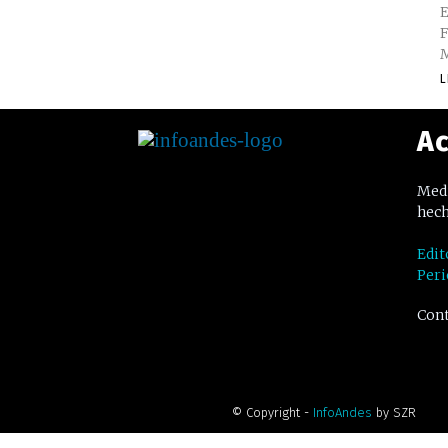
E
F
M
L
Ac
Medi
hech
Edit
Peri
Cont
© Copyright -
InfoAndes
by SZR