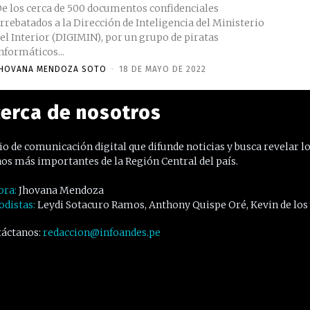
e los cerca de 500 documentos confidenciales
rrebatados a la Dirección de Inteligencia del Ministerio
el Interior (DIGIMIN), por un grupo de piratas
nformáticos...
HOVANA MENDOZA SOTO
-
18 DE MAYO DE 2022
erca de nosotros
o de comunicación digital que difunde noticias y busca revelar l
os más importantes de la Región Central del país.
ora:
Jhovana Mendoza
odistas:
Leydi Sotacuro Ramos, Anthony Quispe Oré, Kevin de los
áctanos:
redaccion@infoandes.pe