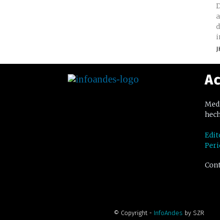
D
a
d
i
J
Ac
Medi
hech
Edit
Peri
Cont
© Copyright -
InfoAndes
by SZR