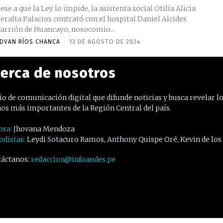
ese a que la Ley lo impide, la asistenta social Otilia Alicia
eralta Palacios contrató con el hospital Daniel Alcides
arrión de Huancayo, nosocomio...
DVAN RÍOS CHANCA
-
13 DE AGOSTO DE 2024
erca de nosotros
o de comunicación digital que difunde noticias y busca revelar l
os más importantes de la Región Central del país.
ora:
Jhovana Mendoza
odistas:
Leydi Sotacuro Ramos, Anthony Quispe Oré, Kevin de los
áctanos:
redaccion@infoandes.pe