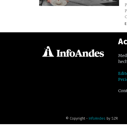
P
P
C
E
Ac
Medi
hech
Edit
Peri
Cont
© Copyright -
InfoAndes
by SZR