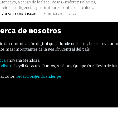
uancayo, a cargo de la fiscal Rosa Gutiérrez Palacios,
nició las diligencias preliminares contra el alcalde...
EYDI SOTACURO RAMOS
-
21 DE MAYO DE 2024
erca de nosotros
o de comunicación digital que difunde noticias y busca revelar l
os más importantes de la Región Central del país.
ora:
Jhovana Mendoza
odistas:
Leydi Sotacuro Ramos, Anthony Quispe Oré, Kevin de los
áctanos:
redaccion@infoandes.pe