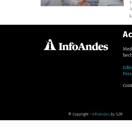
H
i
L
Ac
Medi
hech
Edit
Peri
Cont
© Copyright -
InfoAndes
by SZR