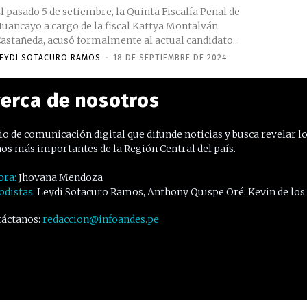
l pasado 5 de setiembre, la Quinta Fiscalía Penal de
uancayo a cargo de la fiscal Kattya Montalván
astañeda, acusó formalmente al actual candidato...
EYDI SOTACURO RAMOS
-
18 DE SEPTIEMBRE DE 2024
erca de nosotros
o de comunicación digital que difunde noticias y busca revelar l
os más importantes de la Región Central del país.
ora:
Jhovana Mendoza
odistas:
Leydi Sotacuro Ramos, Anthony Quispe Oré, Kevin de los
áctanos:
redaccion@infoandes.pe