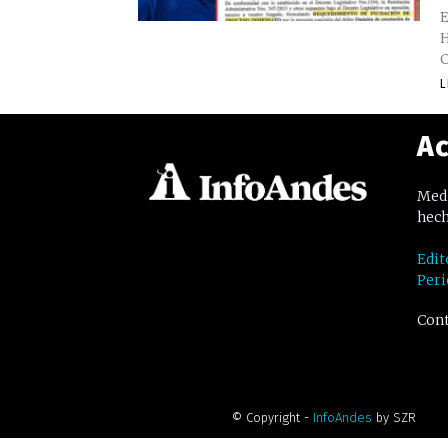
E
H
C
L
Ac
Medi
hech
Edit
Peri
Cont
© Copyright -
InfoAndes
by SZR