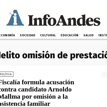
ECONOMÍA
SOCIEDAD
CULTURAL
EDUCACIÓN
SALUD
INST
elito omisión de prestaci
POLÍTICA
Fiscalía formula acusación
contra candidato Arnoldo
Mallma por omisión a la
asistencia familiar