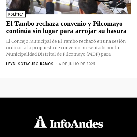
POLÍTICA
El Tambo rechaza convenio y Pilcomayo
continúa sin lugar para arrojar su basura
El Concejo Municipal de El Tambo rechazó en una sesión
ordinaria la propuesta de convenio presentado por la
Municipalidad Distrital de Pilcomayo (MDP) para...
LEYDI SOTACURO RAMOS
-
4 DE JULIO DE 2025