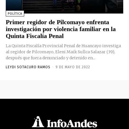
POLÍTICA
Primer regidor de Pilcomayo enfrenta
investigación por violencia familiar en la
Quinta Fiscalía Penal
La Quinta Fiscalía Provincial Penal de Huancayo investiga
al regidor de Pilcomayo, Eleni Maik Sullca Salazar (39),
después que fuera denunciado y detenido en...
LEYDI SOTACURO RAMOS
-
9 DE MAYO DE 2022