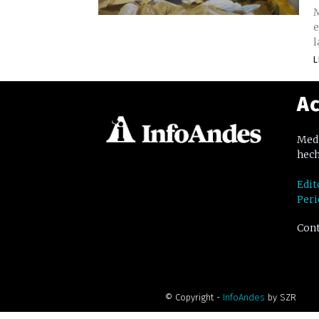
M
e
l
L
Ac
Medi
hech
Edit
Peri
Cont
© Copyright -
InfoAndes
by SZR