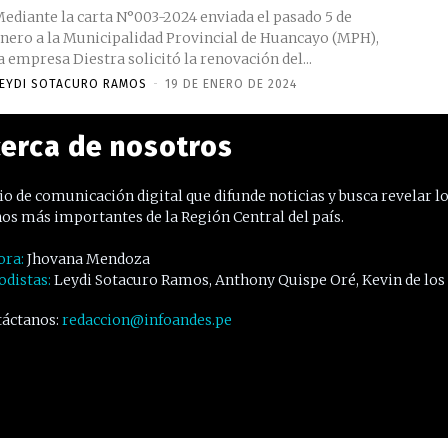
ediante la carta N°003-2024 enviada el pasado 5 de
nero a la Municipalidad Provincial de Huancayo (MPH),
a empresa Diestra solicitó la renovación del...
EYDI SOTACURO RAMOS
-
19 DE ENERO DE 2024
erca de nosotros
o de comunicación digital que difunde noticias y busca revelar l
os más importantes de la Región Central del país.
ora:
Jhovana Mendoza
odistas:
Leydi Sotacuro Ramos, Anthony Quispe Oré, Kevin de los
áctanos:
redaccion@infoandes.pe