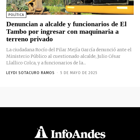
POLÍTICA
Denuncian a alcalde y funcionarios de El
Tambo por ingresar con maquinaria a
terreno privado
La ciudadana Rocío del Pilar Mejía García denunció ante el
Ministerio Público al cuestionado alcalde, Julio César
Llallico Colca, y a funcionarios de la...
LEYDI SOTACURO RAMOS
-
5 DE MAYO DE 2025