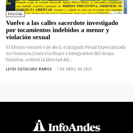
POLICIAL
Vuelve a las calles sacerdote investigado
por tocamientos indebidos a menor y
violación sexual
El último viernes 4 de abril, el Juzgado Penal Especializado
en Violencia Contra la Mujer e Integrantes del Grupo
Familiar, ordenó la libertad del...
LEYDI SOTACURO RAMOS
-
7 DE ABRIL DE 2025