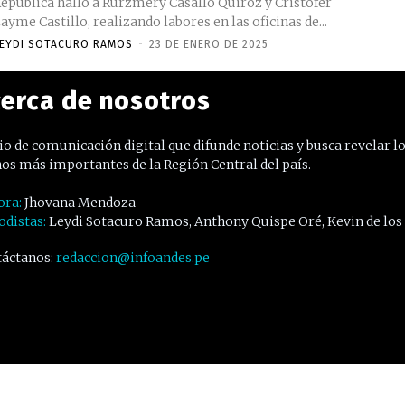
epública halló a Rurzmery Casallo Quiroz y Cristofer
ayme Castillo, realizando labores en las oficinas de...
EYDI SOTACURO RAMOS
-
23 DE ENERO DE 2025
erca de nosotros
o de comunicación digital que difunde noticias y busca revelar l
os más importantes de la Región Central del país.
ora:
Jhovana Mendoza
odistas:
Leydi Sotacuro Ramos, Anthony Quispe Oré, Kevin de los
áctanos:
redaccion@infoandes.pe