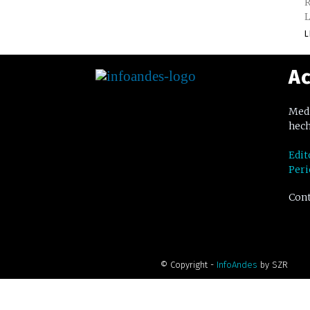
R
L
L
Ac
Medi
hech
Edit
Peri
Cont
© Copyright -
InfoAndes
by SZR