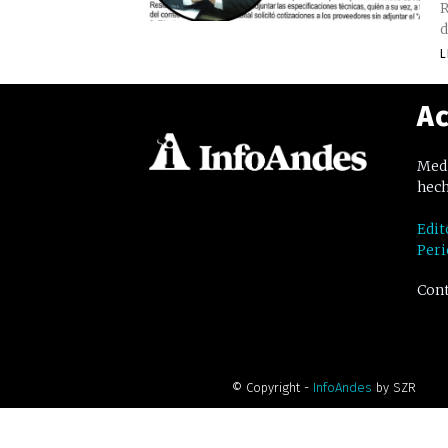
R
d
L
Ac
Medi
hech
Edit
Peri
Cont
© Copyright -
InfoAndes
by SZR