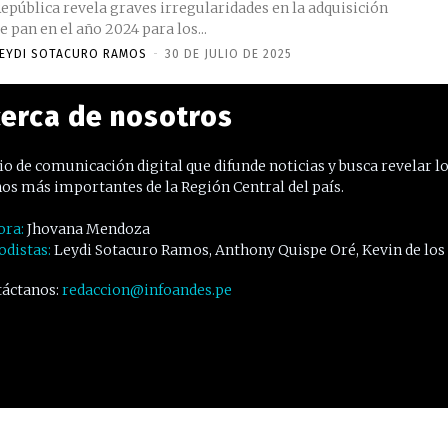
epública revela graves irregularidades en la adquisición
e pan en el año 2024 para los...
EYDI SOTACURO RAMOS
-
30 DE JULIO DE 2025
erca de nosotros
o de comunicación digital que difunde noticias y busca revelar l
os más importantes de la Región Central del país.
ora:
Jhovana Mendoza
odistas:
Leydi Sotacuro Ramos, Anthony Quispe Oré, Kevin de los
áctanos:
redaccion@infoandes.pe