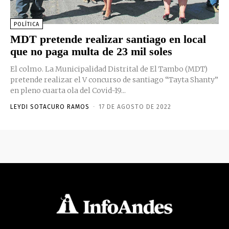
POLÍTICA
MDT pretende realizar santiago en local
que no paga multa de 23 mil soles
El colmo. La Municipalidad Distrital de El Tambo (MDT)
pretende realizar el V concurso de santiago “Tayta Shanty”
en pleno cuarta ola del Covid-19...
LEYDI SOTACURO RAMOS
-
17 DE AGOSTO DE 2022