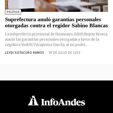
POLÍTICA
Suprefectura anuló garantías personales
otorgadas contra el regidor Sabino Blancas
La subprefecta provincial de Huancayo, Edith Rupay Rivera,
anuló las garantías personales otorgadas a favor de la
regidora Yudith Vilcapoma García, al no poder...
LEYDI SOTACURO RAMOS
-
18 DE JULIO DE 2023