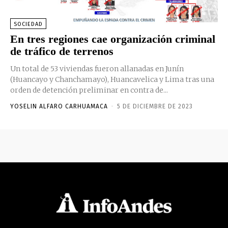
SOCIEDAD
En tres regiones cae organización criminal
de tráfico de terrenos
Un total de 53 viviendas fueron allanadas en Junín
(Huancayo y Chanchamayo), Huancavelica y Lima tras una
orden de detención preliminar en contra de...
YOSELIN ALFARO CARHUAMACA
-
5 DE DICIEMBRE DE 2023