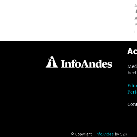
M
d
A
A
L
Ac
Medi
hech
Edit
Peri
Cont
© Copyright -
InfoAndes
by SZR