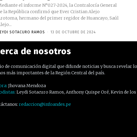
ediante el informe N°027-2024, la Contraloría General
e la República confirmó que Ever Cristian Alejo
rotoma, hermano del primer regidor de Huancayo, Saúl
lejo...
EYDI SOTACURO RAMOS
-
13 DE OCTUBRE DE 2024
erca de nosotros
o de comunicación digital que difunde noticias y busca revelar l
os más importantes de la Región Central del país.
ora:
Jhovana Mendoza
odistas:
Leydi Sotacuro Ramos, Anthony Quispe Oré, Kevin de los
áctanos:
redaccion@infoandes.pe